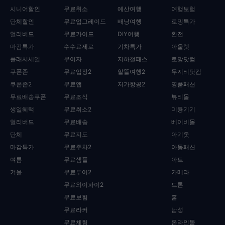
시니어할인
무료취소
예산여행
여행보험
단체할인
무료업그레이드
배낭여행
로밍특가
얼리버드
무료가이드
DIY여행
환전
마감특가
수수료제로
기차특가
아울렛
플래시세일
무이자
지하철패스
로망닷컴
쿠폰존
무료입장2
알뜰여행2
무지티닷컴
쿠폰존2
무료앱
저가항공2
명품패션
무료배송쿠폰
무료조식
뷰티몰
생일혜택
무료취소2
미용기기
얼리버드
무료배송
베이비몰
단체
무료지도
아기옷
마감특가
무료주차2
아동패션
여름
무료샘플
아트
겨울
무료투어2
카메라
무료와이파이2
드론
무료보험
홈
무료라커
남성
무료체험
온라인몰