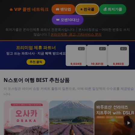
🔥 VIP 콜밴 네트워크
🚐 밴닷컴
⭐ 전국콜
💰 최저가콜
👑 모밴10대산
최저가콜은 온라인제휴 파트너 전문회사입니다. | 본사사칭조심 - 어떠한 번호도 쓰지
않습니다. |
온라인제휴, 광고, 기타서비스 문의
프리미엄 제휴 파트너
광고
광고
광고
믿고 쓰는 파트너사 · 지금 혜택 받으세요
추천 클릭
9,024원
10,821원
8,892원
N스토어 여행 BEST 추천상품
이 포스팅은 네이버 쇼핑 커넥트 활동의 일환으로, 이에 따른 일정액의 수수료를 제공받습
니다.
▶