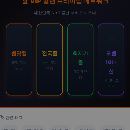
🏆 VIP 콜밴 프리미엄 네트워크
대한민국 No.1 콜밴 서비스 파트너
🚐
⭐
💰
👑
밴닷컴
전국콜
최저가
모밴
콜
10대
콜밴의 모
프리미엄
든 것
여행
산
가성비 여
행
프리미엄
VIP
🏷️ 관련 태그