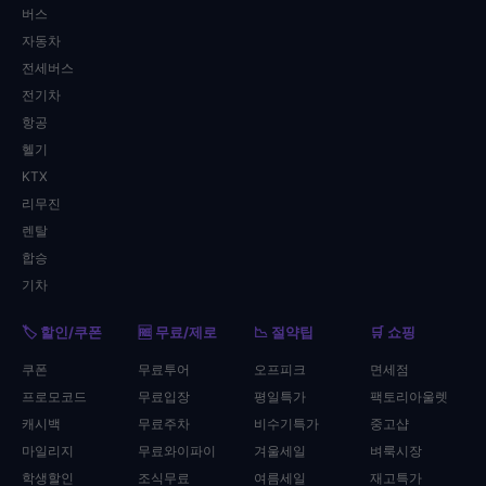
버스
자동차
전세버스
전기차
항공
헬기
KTX
리무진
렌탈
합승
기차
🏷️ 할인/쿠폰
🆓 무료/제로
📉 절약팁
🛒 쇼핑
쿠폰
무료투어
오프피크
면세점
프로모코드
무료입장
평일특가
팩토리아울렛
캐시백
무료주차
비수기특가
중고샵
마일리지
무료와이파이
겨울세일
벼룩시장
학생할인
조식무료
여름세일
재고특가