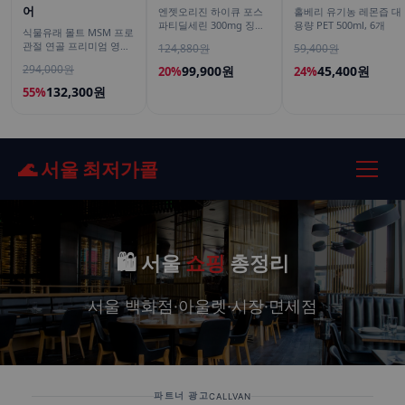
어
엔젯오리진 하이큐 포스
홀베리 유기농 레몬즙 대
파티딜세린 300mg 징코
용량 PET 500ml, 6개
식물유래 몰트 MSM 프로
800 은행잎추출물 50캡
관절 연골 프리미엄 영양
124,880원
59,400원
슐, 5개
제 식이유황 엠에스엠 60
294,000원
99,900원
45,400원
20%
24%
정, 6개
132,300원
55%
🌊 서울 최저가콜
🛍️ 서울
쇼핑
총정리
서울 백화점·아울렛·시장·면세점
파트너 광고
CALLVAN