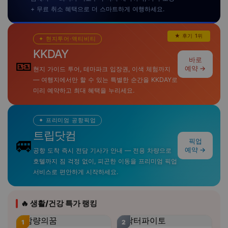
+ 무료 취소 혜택으로 더 스마트하게 여행하세요.
★ 후기 1위
✦ 현지투어·액티비티
KKDAY
🎫
바로
예약 →
현지 가이드 투어, 테마파크 입장권, 이색 체험까지
— 여행지에서만 할 수 있는 특별한 순간을 KKDAY로
미리 예약하고 최대 혜택을 누리세요.
✦ 프리미엄 공항픽업
트립닷컴
🚐
픽업
예약 →
공항 도착 즉시 전담 기사가 안내 — 전용 차량으로
호텔까지 짐 걱정 없이, 피곤한 이동을 프리미엄 픽업
서비스로 편안하게 시작하세요.
🔥 생활/건강 특가 랭킹
1
2