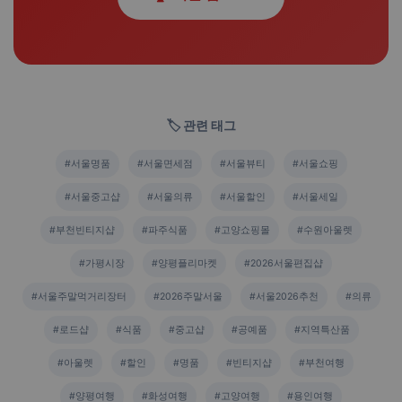
🏷️ 관련 태그
#서울명품
#서울면세점
#서울뷰티
#서울쇼핑
#서울중고샵
#서울의류
#서울할인
#서울세일
#부천빈티지샵
#파주식품
#고양쇼핑몰
#수원아울렛
#가평시장
#양평플리마켓
#2026서울편집샵
#서울주말먹거리장터
#2026주말서울
#서울2026추천
#의류
#로드샵
#식품
#중고샵
#공예품
#지역특산품
#아울렛
#할인
#명품
#빈티지샵
#부천여행
#양평여행
#화성여행
#고양여행
#용인여행