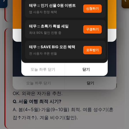
›
‹
21%
200,000원+
테무 :: 인기 선물 0원 이벤트
미엄
트
신청하기
앱 사용자 한정 혜택
자세히 보기 →
[썸머 기획전] 닥터파이토 덴티백 구강유산균
입점 · 제휴 문의
테무 :: 초특가 특별 세일
BLIS M18 프로바이…
구경하기
최대 90% 할인 진행 중
오늘 하루 닫기
닫기
180,000원
❓ 서울 쇼핑 FAQ
123,000원
테무 :: SAVE BIG 모든 혜택
32%
모두받기
Q. 서울 여행 며칠 적당한가요?
전 사용자 쿠폰 번들
A. 핵심만 당일~1박2일. 여유있게 2박3일. 주변 지
자세히 보기 →
역 연계 시 3박4일.
오늘 하루 닫기
닫기
Q. 대중교통으로 여행 가능?
오늘 하루 닫기
닫기
A. 서울에서 30분~1시간30분. 시내 대중교통+택시
OK. 외곽은 자가용 추천.
Q. 서울 여행 최적 시기?
A. 봄(4~5월)·가을(9~10월) 최적. 여름 성수기(혼
잡↑가격↑). 겨울 비수기(할인).