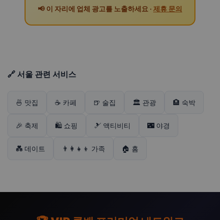
📢 이 자리에 업체 광고를 노출하세요 ·
제휴 문의
🔗 서울 관련 서비스
🍜 맛집
☕ 카페
🍺 술집
🏛️ 관광
🏨 숙박
🎉 축제
🛍️ 쇼핑
🎿 액티비티
🌃 야경
💑 데이트
👨‍👩‍👧‍👦 가족
🏠 홈