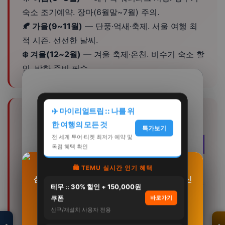
숙소 조기예약. 장마(6월말~7월) 주의.
🍂 가을(9~11월)
— 단풍·억새·축제. 서울 여행 최
적 시즌. 선선한 날씨.
❄️ 겨울(12~2월)
— 겨울 축제·온천. 비수기 숙소 할
인. 방한 준비 필수.
✈️ 마이리얼트립 :: 나를 위
💰 서울 쇼핑 예산 가이드
한 여행의 모든 것
특가보기
전 세계 투어·티켓 최저가 예약 및
등급
1인 1일
포함
독점 혜택 확인
🏷️ 가성
무료관광+시장먹거리
🛍️ TEMU 실시간 인기 혜택
50,000~80,000원
비
+게스트하우스
삼성 냉장고세트 김치냉장고 키친핏 비스포크 신
모두의백화점
테무 :: 30% 할인 + 150,000원
혼가전 혼수 입주가전 빌…
100,000~150,000
명품 · 패션 · 생활
쿠폰
바로가기
⭐ 중급
유료관광+맛집+호텔
총집합 보기
5,080,000원
원
신규/재설치 사용자 전용
4,029,000원
💎 프리
고급+파인다이닝+리조