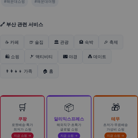
#해운대쇼핑
#해운대여행
🔗 부산 관련 서비스
☕ 카페
🍺 술집
🏛️ 관광
🏨 숙박
🎉 축제
🛍️ 쇼핑
🎿 액티비티
🌃 야경
💑 데이트
👨‍👩‍👧‍👦 가족
🏠 홈
🛒
📦
🎁
쿠팡
알리익스프레스
테무
로켓배송·특가
해외직구·초특가
초저가·무료배송
최저가 쇼핑
글로벌 쇼핑
가성비 쇼핑
지금 쇼핑 →
지금 쇼핑 →
지금 쇼핑 →