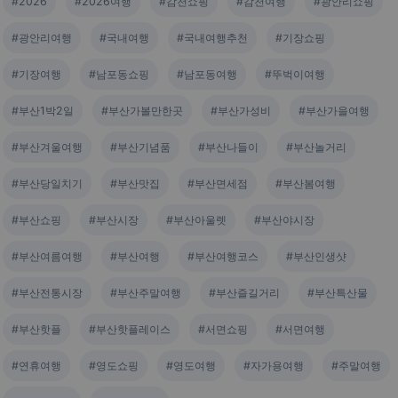
#2026
#2026여행
#감천쇼핑
#감천여행
#광안리쇼핑
#광안리여행
#국내여행
#국내여행추천
#기장쇼핑
#기장여행
#남포동쇼핑
#남포동여행
#뚜벅이여행
#부산1박2일
#부산가볼만한곳
#부산가성비
#부산가을여행
#부산겨울여행
#부산기념품
#부산나들이
#부산놀거리
#부산당일치기
#부산맛집
#부산면세점
#부산봄여행
#부산쇼핑
#부산시장
#부산아울렛
#부산야시장
#부산여름여행
#부산여행
#부산여행코스
#부산인생샷
#부산전통시장
#부산주말여행
#부산즐길거리
#부산특산물
#부산핫플
#부산핫플레이스
#서면쇼핑
#서면여행
#연휴여행
#영도쇼핑
#영도여행
#자가용여행
#주말여행