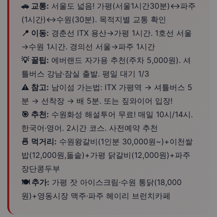
🚗 교통:
서울도 넓음! 가평(서울1시간30분)↔파주
(1시간)↔수원(30분). 목적지별 교통 확인
📍 이동:
경춘선 ITX 용산→가평 1시간. 1호선 서울
→수원 1시간. 경의선 서울→파주 1시간
💡 꿀팁:
에버랜드 자가용 추천(주차 5,000원). 셔
틀버스 강남·잠실 출발. 평일 대기 1/3
⚠️ 참고:
남이섬 가는법: ITX 가평역 → 셔틀버스 5
분 → 선착장 → 배 5분. 또는 짚와이어 입장!
🎯 추천:
수원화성 해설투어 무료! 매일 10시/14시.
한국어·영어. 2시간 코스. 사전예약 추천
🍜 먹거리:
수원왕갈비(1인분 30,000원~)+이천쌀
밥(12,000원,돌솥)+가평 닭갈비(12,000원)+파주
장단콩두부
🍽️ 추가:
가평 잣 아이스크림·수원 통닭(18,000
원)+영동시장 맥주·파주 헤이리 브런치카페