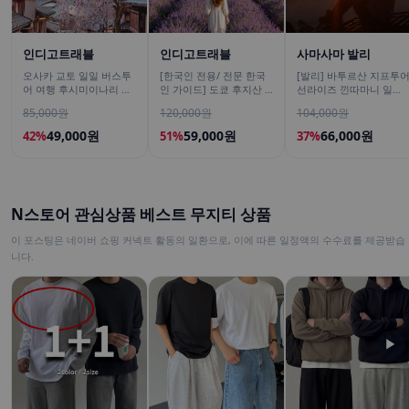
인디고트래블
인디고트래블
사마사마 발리
오사카 교토 일일 버스투
[한국인 전용/ 전문 한국
[발리] 바투르산 지프투
어 여행 후시미이나리 아
인 가이드] 도쿄 후지산 1
선라이즈 낀따마니 일출
라시야마 은각사 청수사
일 버스투어 센겐공원 히
한국어가이드 우붓 짱구
85,000원
120,000원
104,000원
철학의길
카와시계점/DSLR 사진촬
택시투어
영
49,000원
59,000원
66,000원
42%
51%
37%
N스토어 관심상품 베스트 무지티 상품
이 포스팅은 네이버 쇼핑 커넥트 활동의 일환으로, 이에 따른 일정액의 수수료를 제공받습
니다.
▶