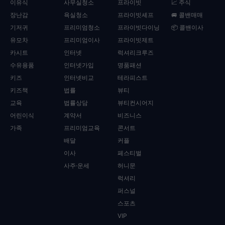
이유식
사무실청소
프라이빗
📈 주식
장난감
욕실청소
프라이빗셰프
🚐 콜밴매매
기저귀
프리미엄청소
프라이빗다이닝
📦 콜밴이사
유모차
프리미엄이사
프라이빗제트
카시트
인터넷
럭셔리크루즈
수유용품
인터넷가입
명품패션
키즈
인터넷비교
테라피스트
키즈책
법률
뷰티
교육
법률상담
뷰티컨시어지
어린이식
계약서
비즈니스
가족
프리미엄교육
콘서트
배달
커플
이사
페스티벌
사주·운세
허니문
럭셔리
퍼스널
스포츠
VIP