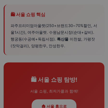
🛍️ 서울 쇼핑 핵심
파주프리미엄아울렛(250+브랜드30~70%할인, 서
울1시간), 여주아울렛. 수원남문시장(순대+갈비).
행궁동(수공예+독립서점).
특산물
이천쌀, 가평잣
(잣막걸리), 양평한우, 안성한우.
🛍️ 서울 쇼핑 탐방!
서울 쇼핑, 최저가콜과 함께!
🏠 서울 홈으로