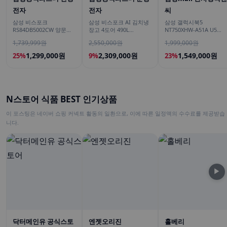
전자
전자
씨
삼성 비스포크
삼성 비스포크 AI 김치냉
삼성 갤럭시북5
RS84DB5002CW 양문형
장고 4도어 490L
NT750XHW-A51A U5
냉장고 900리터급 852L
RK70F49M2DD 에센셜
16GB 대학생 사무용 인
1,739,999원
2,550,000원
1,999,000원
다크메탈 유산균아삭 숙
용 학생용 노트북
성모드
1,299,000원
2,309,000원
1,549,000원
25%
9%
23%
N스토어 식품 BEST 인기상품
이 포스팅은 네이버 쇼핑 커넥트 활동의 일환으로, 이에 따른 일정액의 수수료를 제공받습
니다.
▶
닥터메인유 공식스토
엔젯오리진
홀베리