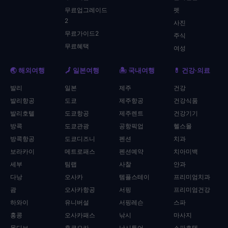
무료업그레이드
펫
2
사진
무료가이드2
주식
무료혜택
여성
🌏 해외여행
🗾 일본여행
🏝️ 국내여행
💊 건강·의료
발리
일본
제주
건강
발리항공
도쿄
제주항공
건강식품
발리호텔
도쿄항공
제주렌트
건강기기
방콕
도쿄관광
공항픽업
헬스몰
방콕항공
도쿄디즈니
펜션
치과
보라카이
메트로패스
펜션예약
치아미백
세부
팀랩
사찰
안과
다낭
오사카
템플스테이
프리미엄치과
괌
오사카항공
서핑
프리미엄건강
하와이
유니버설
서핑레슨
스파
홍콩
오사카패스
낚시
마사지
몰디브
후쿠오카
낚시투어
스파호텔