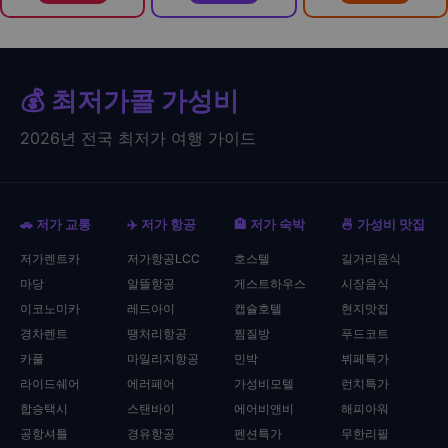
💰 최저가콜 가성비
2026년 전국 최저가 여행 가이드
🚗 저가 교통
✈️ 저가 항공
🏨 저가 숙박
🍜 가성비 맛집
저가렌트카
저가항공LCC
호스텔
길거리음식
마당
알뜰항공
게스트하우스
시장음식
이코노미카
레드아이
캡슐호텔
현지맛집
경차렌트
땡처리항공
찜질방
푸드코트
카풀
마일리지항공
민박
뷔페특가
라이드쉐어
에러페어
가성비모텔
런치특가
합승택시
스탠바이
에어비앤비
해피아워
공항셔틀
경유항공
펜션특가
무한리필