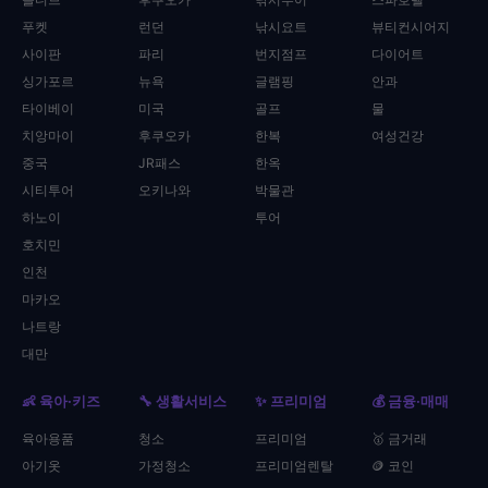
푸켓
런던
낚시요트
뷰티컨시어지
사이판
파리
번지점프
다이어트
싱가포르
뉴욕
글램핑
안과
타이베이
미국
골프
물
치앙마이
후쿠오카
한복
여성건강
중국
JR패스
한옥
시티투어
오키나와
박물관
하노이
투어
호치민
인천
마카오
나트랑
대만
👶 육아·키즈
🔧 생활서비스
✨ 프리미엄
💰 금융·매매
육아용품
청소
프리미엄
🥇 금거래
아기옷
가정청소
프리미엄렌탈
🪙 코인