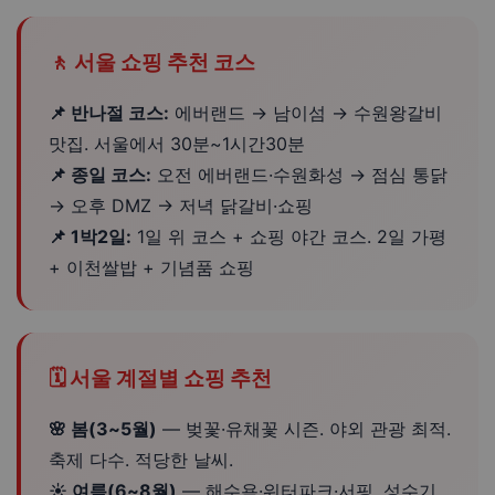
🚶 서울 쇼핑 추천 코스
📌 반나절 코스:
에버랜드 → 남이섬 → 수원왕갈비
맛집. 서울에서 30분~1시간30분
📌 종일 코스:
오전 에버랜드·수원화성 → 점심 통닭
→ 오후 DMZ → 저녁 닭갈비·쇼핑
📌 1박2일:
1일 위 코스 + 쇼핑 야간 코스. 2일 가평
+ 이천쌀밥 + 기념품 쇼핑
🗓️ 서울 계절별 쇼핑 추천
🌸 봄(3~5월)
— 벚꽃·유채꽃 시즌. 야외 관광 최적.
축제 다수. 적당한 날씨.
☀️ 여름(6~8월)
— 해수욕·워터파크·서핑. 성수기