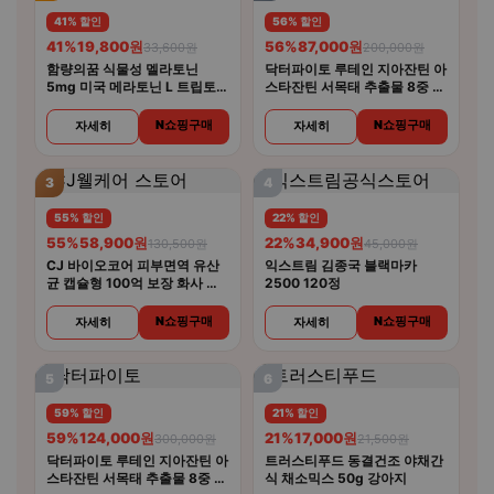
41% 할인
56% 할인
41%
19,800원
56%
87,000원
33,600원
200,000원
함량의꿈 식물성 멜라토닌
닥터파이토 루테인 지아잔틴 아
5mg 미국 메라토닌 L 트립토판
스타잔틴 서목태 추출물 8중 복
룰라바이
합기능성 30캡슐 4개
N쇼핑구매
N쇼핑구매
자세히
자세히
3
4
55% 할인
22% 할인
55%
58,900원
22%
34,900원
130,500원
45,000원
CJ 바이오코어 피부면역 유산
익스트림 김종국 블랙마카
균 캡슐형 100억 보장 화사 유
2500 120정
산균 30캡슐 5개
N쇼핑구매
N쇼핑구매
자세히
자세히
5
6
59% 할인
21% 할인
59%
124,000원
21%
17,000원
300,000원
21,500원
닥터파이토 루테인 지아잔틴 아
트러스티푸드 동결건조 야채간
스타잔틴 서목태 추출물 8중 복
식 채소믹스 50g 강아지