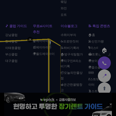
웨딩
와인
요트
🎵 클럽 가이드
무료ai사이트
이슈블로그
📝 특집 콘텐츠
추천
강남클럽
🎨취미부자
🏠홈
✕
🤖에이아이샵
홍대클럽
☕프로딴짓러
🎤신인가왕
📰에이아이존
이태원클럽
📝하비기록러
🎙️미스터트롯
🏠
🌍월드에이아이
부산클럽
🏠방구석탐험가
🏟️트롯전국체전
대구클럽
🌍지구인A의소
🌍보이즈플래닛
📞
비기록
🌍걸스플래닛
📦오늘의만물상
999
📍
점
💃스트릿 우먼 파
🍯은근한꿀템창
이터
⬆️
고
🕺스트릿 맨 파
🛒모두의장바구
이터
니
🍳흑백요리사
🏠
🏨
🚗
🛡️
📢
🏠
🍜
🏛️
🛒
📞
✕
🗓️오늘의생활기
🎼흑백가수전
본사
호텔
렌터카
보험
광고
홈
맛집
관광
쿠팡
문의
록소
🎧쇼미더머니9