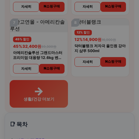
합기능성 30캡슐 6개
N쇼핑구매
N쇼핑구매
자세히
자세히
7
8
12% 할인
12%
14,900원
45% 할인
16,900원
닥터블랭크 저자극 올인원 강아
45%
32,400원
59,300원
지 샴푸 500ml
아메리칸솔루션 그랜드마스터
프리미엄 대용량 12.6kg 벤토
N쇼핑구매
자세히
나이트 고양이모래
N쇼핑구매
자세히
→
생활/건강 더보기
📑 목차