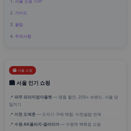
서울 쇼핑 TOP
가이드
꿀팁
주의사항
🏙️ 서울 쇼핑
🏙️ 서울 인기 쇼핑
📍
파주 프리미엄아울렛
— 명품 할인. 200+ 브랜드. 서울 당
일치기
📍
이천 도예촌
— 도자기 구매·체험. 이천쌀밥 연계
📍
수원 AK플라자·갤러리아
— 수원역 백화점 쇼핑