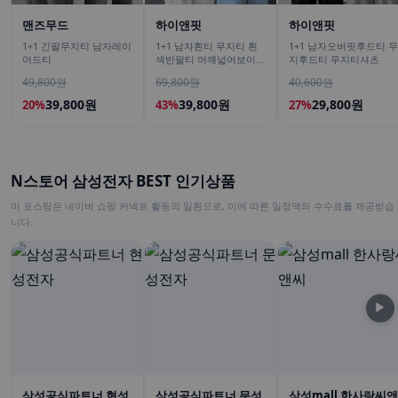
맨즈무드
하이앤핏
하이앤핏
1+1 긴팔무지티 남자레이
1+1 남자흰티 무지티 흰
1+1 남자오버핏후드티 무
어드티
색반팔티 어깨넓어보이는
지후드티 무지티셔츠
반팔
49,800원
69,800원
40,600원
39,800원
39,800원
29,800원
20%
43%
27%
N스토어 삼성전자 BEST 인기상품
이 포스팅은 네이버 쇼핑 커넥트 활동의 일환으로, 이에 따른 일정액의 수수료를 제공받습
니다.
▶
삼성공식파트너 현성
삼성공식파트너 문성
삼성mall 한사랑씨앤