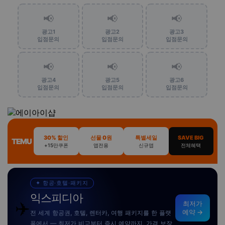
📢
📢
📢
광고1
광고2
광고3
입점문의
입점문의
입점문의
📢
📢
📢
광고4
광고5
광고6
입점문의
입점문의
입점문의
30% 할인
선물 0원
특별세일
SAVE BIG
TEMU
+15만쿠폰
앱전용
신규앱
전체혜택
✦ 항공·호텔·패키지
익스피디아
✈️
최저가
예약 →
전 세계 항공권, 호텔, 렌터카, 여행 패키지를 한 플랫
폼에서 — 최저가 비교부터 즉시 예약까지, 가격 보장