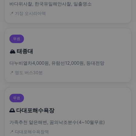
바다위사찰, 한국유일해안사찰, 일출명소
📍 기장 오시리아역
무료
🏔️ 태종대
다누비열차4,000원, 유람선12,000원, 등대전망
📍 영도 버스30분
무료
🌅 다대포해수욕장
가족추천 얕은해변, 꿈의낙조분수(4~10월무료)
📍 다대포해수욕장역