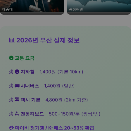
태종대
송정해변
📊 2026년 부산 실제 정보
🚇 교통 요금
💰
🚇 지하철
- 1,400원 (기본 10km)
💰
🚌 시내버스
- 1,400원 (일반)
💰
🚕 택시 기본
- 4,800원 (2km 기준)
💰
🛴 전동킥보드
- 500+150원/분 (씽씽/빔)
💳 마이비 정기권 / K-패스 20~53% 환급