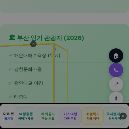
🏛️ 부산 인기 관광지 (2026)
✕
🏠
✅ 해운대해수욕장 (무료)
✅ 감천문화마을
📞
✅ 광안대교 야경
📍
✅ 태종대
⬆️
마리트
여행용품
해외골프
키즈여행
호텔특가
국내렌터카
🏠
🏨
🚗
🛡️
📢
✕
🏠
🍜
🏛️
🛒
📞
특가픽
혜택가 제공
폭탄 세일
가족 추천
지금 예약
최저가 픽
본사
호텔
렌터카
보험
광고
홈
맛집
관광
쿠팡
문의