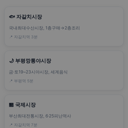
🐟 자갈치시장
국내최대수산시장, 1층구매→2층조리
📍 자갈치역 3분
🌙 부평깡통야시장
금·토19~23시야시장, 세계음식
📍 부평역 5분
🏪 국제시장
부산최대전통시장, 6·25피난역사
📍 자갈치역 7분