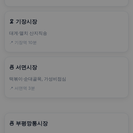
🦑 기장시장
대게·멸치 산지직송
📍 기장역 10분
🍜 서면시장
떡볶이·순대골목, 가성비점심
📍 서면역 3분
🍜 부평깡통시장