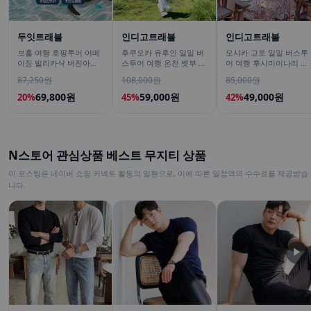
두잇트래블
인디고트래블
인디고트래블
보홀 여행 호핑투어 어메
후쿠오카 유후인 일일 버
오사카 교토 일일 버스투
이징 발리카삭 버진아일
스투어 여행 온천 벳부 유
어 여행 후시미이나리 아
랜드 돌고래 거북이 픽드
후다케 히타 다자이후
라시야마 은각사 청수사
87,250원
108,000원
85,000원
랍 포함
철학의길
69,800원
59,000원
49,000원
20%
45%
42%
N스토어 관심상품 베스트 무지티 상품
이 포스팅은 네이버 쇼핑 커넥트 활동의 일환으로, 이에 따른 일정액의 수수료를 제공받습
니다.
▶