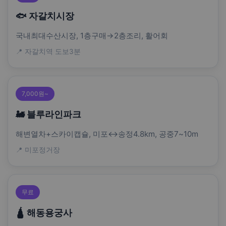
🐟 자갈치시장
국내최대수산시장, 1층구매→2층조리, 활어회
📍 자갈치역 도보3분
7,000원~
🚂 블루라인파크
해변열차+스카이캡슐, 미포↔송정4.8km, 공중7~10m
📍 미포정거장
무료
🛕 해동용궁사