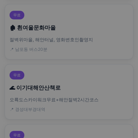
무료
🏚️ 흰여울문화마을
절벽위마을, 해안터널, 영화변호인촬영지
📍 남포동 버스20분
무료
🌊 이기대해안산책로
오륙도스카이워크무료+해안절벽2시간코스
📍 경성대부경대역
무료