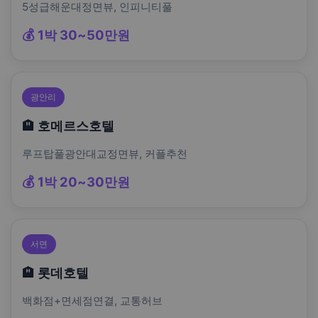
5성급해운대정면뷰, 인피니티풀
💰 1박 30~50만원
광안리
🏨 호메르스호텔
루프탑풀광안대교정면뷰, 커플추천
💰 1박 20~30만원
서면
🏨 롯데호텔
백화점+면세점연결, 교통허브