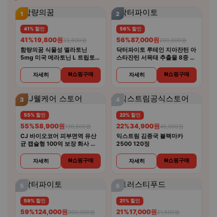
1
2
41% 할인
56% 할인
41%
19,800원
56%
87,000원
33,600원
200,000원
함량의꿈 식물성 멜라토닌
닥터파이토 루테인 지아잔틴 아
5mg 미국 메라토닌 L 트립토판
스타잔틴 서목태 추출물 8중 복
룰라바이
합기능성 30캡슐 4개
N쇼핑구매
N쇼핑구매
자세히
자세히
3
4
55% 할인
22% 할인
55%
58,900원
22%
34,900원
130,500원
45,000원
CJ 바이오코어 피부면역 유산
익스트림 김종국 블랙마카
균 캡슐형 100억 보장 화사 유
2500 120정
산균 30캡슐 5개
N쇼핑구매
N쇼핑구매
자세히
자세히
5
6
59% 할인
21% 할인
59%
124,000원
21%
17,000원
300,000원
21,500원