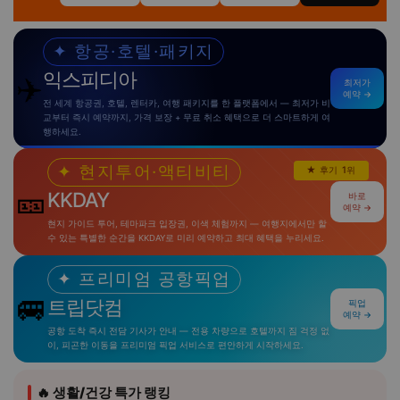
✦ 항공·호텔·패키지
익스피디아
✈️
최저가
예약 →
전 세계 항공권, 호텔, 렌터카, 여행 패키지를 한 플랫폼에서 — 최저가 비
교부터 즉시 예약까지, 가격 보장 + 무료 취소 혜택으로 더 스마트하게 여
행하세요.
✦ 현지투어·액티비티
★ 후기 1위
🎫
KKDAY
바로
예약 →
현지 가이드 투어, 테마파크 입장권, 이색 체험까지 — 여행지에서만 할
수 있는 특별한 순간을 KKDAY로 미리 예약하고 최대 혜택을 누리세요.
✦ 프리미엄 공항픽업
🚐
트립닷컴
픽업
예약 →
공항 도착 즉시 전담 기사가 안내 — 전용 차량으로 호텔까지 짐 걱정 없
이, 피곤한 이동을 프리미엄 픽업 서비스로 편안하게 시작하세요.
🔥 생활/건강 특가 랭킹