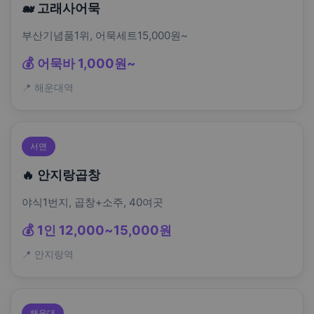
🐋 고래사어묵
부산기념품1위, 어묵세트15,000원~
💰 어묵바 1,000원~
📍 해운대역
서면
🔥 안지랑곱창
야식1번지, 곱창+소주, 40여곳
💰 1인 12,000~15,000원
📍 안지랑역
해운대