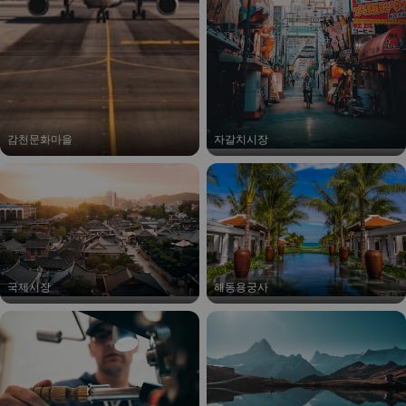
감천문화마을
자갈치시장
국제시장
해동용궁사