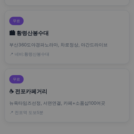
무료
🏙️ 황령산봉수대
부산360도야경파노라마, 차로정상, 야간드라이브
📍 네비:황령산봉수대
무료
☕ 전포카페거리
뉴욕타임즈선정, 서면연결, 카페+소품샵100여곳
📍 전포역 도보5분