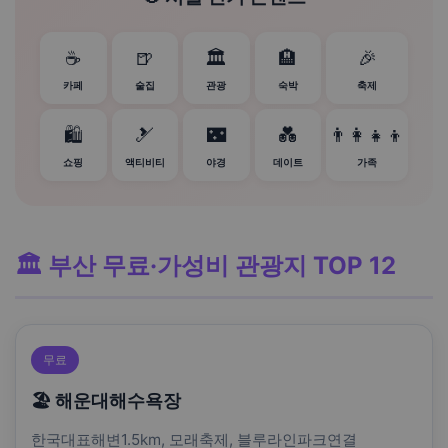
☕
🍺
🏛️
🏨
🎉
카페
술집
관광
숙박
축제
🛍️
🎿
🌃
💑
👨‍👩‍👧‍👦
쇼핑
액티비티
야경
데이트
가족
🏛️ 부산 무료·가성비 관광지 TOP 12
무료
🏖️ 해운대해수욕장
한국대표해변1.5km, 모래축제, 블루라인파크연결