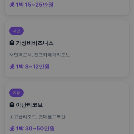
💰 1박 15~25만원
서면
🏨 가성비비즈니스
서면역근처, 전포카페거리도보
💰 1박 8~12만원
기장
🏨 아난티코브
초고급리조트, 롯데월드부산
💰 1박 30~50만원