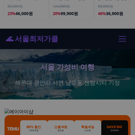
800 은행잎추출물 50캡
피스팩 22포, 1개
60,000원
124,880원
68,000원
슐, 5개
46,000원
99,900원
36,900원
23%
20%
46%
🌊 서울최저가콜
서울 가성비 여행
해운대 광안리 서면 남포동 센텀시티 기장
30% 할인
선물 0원
특별세일
SAVE BIG
TEMU
+15만쿠폰
앱전용
신규앱
전체혜택