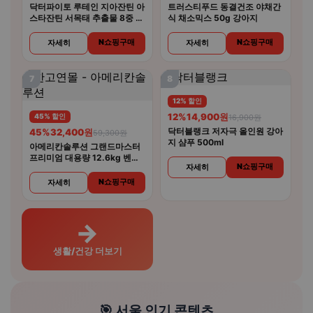
닥터파이토 루테인 지아잔틴 아
트러스티푸드 동결건조 야채간
스타잔틴 서목태 추출물 8중 복
식 채소믹스 50g 강아지
합기능성 30캡슐 6개
N쇼핑구매
N쇼핑구매
자세히
자세히
7
8
12% 할인
12%
14,900원
45% 할인
16,900원
닥터블랭크 저자극 올인원 강아
45%
32,400원
59,300원
지 샴푸 500ml
아메리칸솔루션 그랜드마스터
프리미엄 대용량 12.6kg 벤토
N쇼핑구매
자세히
나이트 고양이모래
N쇼핑구매
자세히
→
생활/건강 더보기
🎯 서울 인기 콘텐츠