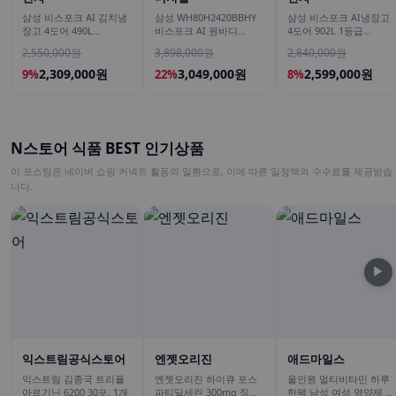
삼성 비스포크 AI 김치냉
삼성 WH80H2420BBHY
삼성 비스포크 AI냉장고
장고 4도어 490L
비스포크 AI 원바디
4도어 902L 1등급
RK70F49M2ZD 에센셜 화
24kg+20kg 세제자동투
RM70F90M1ZD 에센셜
2,550,000원
3,898,000원
2,840,000원
이트 유산균아삭 숙성모
입 1등급
화이트 푸드쇼케이스
드
2,309,000원
3,049,000원
2,599,000원
9%
22%
8%
N스토어 식품 BEST 인기상품
이 포스팅은 네이버 쇼핑 커넥트 활동의 일환으로, 이에 따른 일정액의 수수료를 제공받습
니다.
▶
익스트림공식스토어
엔젯오리진
애드마일스
익스트림 김종국 트리플
엔젯오리진 하이큐 포스
올인원 멀티비타민 하루
아르기닌 6200 30포, 1개
파티딜세린 300mg 징코
한팩 남성 여성 영양제 오