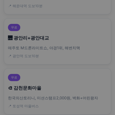
📍 해운대역 도보10분
무료
🌉 광안리+광안대교
매주토 M드론라이트쇼, 야경1위, 해변치맥
📍 광안역 도보10분
무료
🎨 감천문화마을
한국의산토리니, 미션스탬프2,000원, 벽화+어린왕자
📍 토성역 마을버스