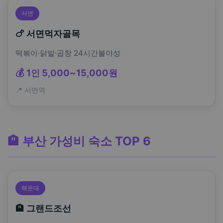
서면
🍗 서면먹자골목
떡볶이·닭발·곱창 24시간불야성
💰 1인 5,000~15,000원
📍 서면역
🏨 부산 가성비 숙소 TOP 6
해운대
🏨 그랜드조선