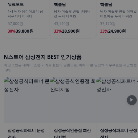
워크모드
핵쿨남
핵쿨남
1+1 남자 레이어드티 남
남자 머슬핏 반팔 밴딩버
남자 머슬핏 반팔 어깨넓
자무지티 이너티
전 무지 티셔츠
어보이는 무지 티셔츠
57,000원
43,140원
37,170원
39,800원
28,900원
24,900원
30%
33%
33%
N스토어 삼성전자 BEST 인기상품
이 포스팅은 네이버 쇼핑 커넥트 활동의 일환으로, 이에 따른 일정액의 수수료를 제공받습
니다.
▶
삼성공식파트너 문성
삼성공식인증점 회산
삼성공식파트너 문성
전자
디지털
전자