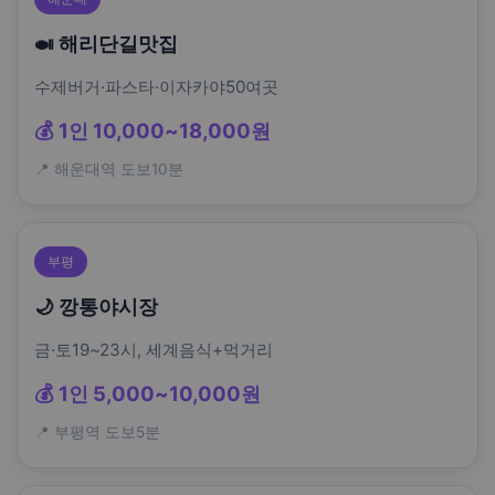
🍛 해리단길맛집
수제버거·파스타·이자카야50여곳
💰 1인 10,000~18,000원
📍 해운대역 도보10분
부평
🌙 깡통야시장
금·토19~23시, 세계음식+먹거리
💰 1인 5,000~10,000원
📍 부평역 도보5분