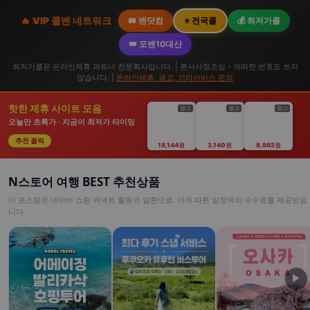
🔥 VIP 콜밴 네트워크
🚐 밴닷컴
⭐ 전국콜
💰 최저가콜
👑 모밴10대산
최저가콜은 온라인제휴 파트너 전문회사입니다. | 본사사칭조심 - 어떠한 번호도 쓰지
않습니다. |
온라인제휴, 광고, 기타서비스 문의
핫한 제휴 사이트 모음
광고
광고
광고
오늘만 초특가 · 지금이 최저가 타이밍
추천 클릭
18,144원
3,140원
8,892원
N스토어 여행 BEST 추천상품
이 포스팅은 네이버 쇼핑 커넥트 활동의 일환으로, 이에 따른 일정액의 수수료를 제공받습
니다.
▶