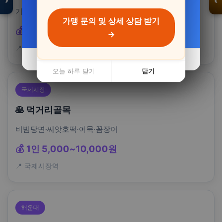
›
‹
8%
48%
기장시장활대게, 시세대비저렴
입
점
가맹 문의 및 상세 상담 받기
자세히 보기 →
자세히 보기 →
·
💰 1kg 30,000~50,000원
제
→
휴
문
📍 기장시장
의
오늘 하루 닫기
오늘 하루 닫기
닫기
닫기
오늘 하루 닫기
닫기
국제시장
🥞 먹거리골목
비빔당면·씨앗호떡·어묵·꼼장어
💰 1인 5,000~10,000원
📍 국제시장역
해운대