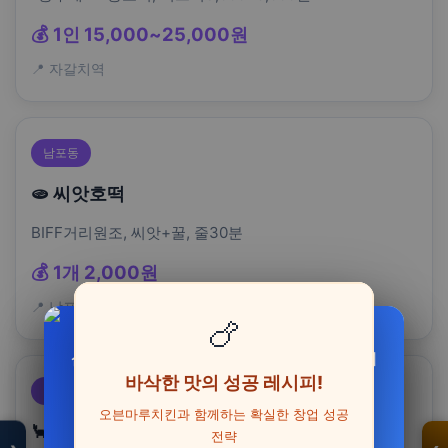
💰 1인 15,000~25,000원
📍 자갈치역
남포동
🫓 씨앗호떡
BIFF거리원조, 씨앗+꿀, 줄30분
💰 1개 2,000원
📍 남포역 BIFF거리
🍗
모두의백화점
삼성 비스포크 14인용 열풍 AI 히든 식기세척기
뉴로랩스 덴마크 유산균 LGG 프로바이오틱스
명품
100억 유아블라 장 건…
DW80F75L1U01
바삭한 맛의 성공 레시피!
·
기장
패션
·
1,590,000원
120,000원
오븐마루치킨과 함께하는 확실한 창업 성공
생활
🦀 기장대게
총집합
전략
1,469,000원
62,100원
보기