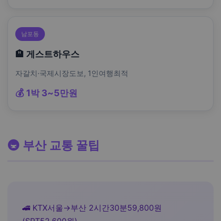
남포동
🏨 게스트하우스
자갈치·국제시장도보, 1인여행최적
💰 1박 3~5만원
🚇 부산 교통 꿀팁
🚄 KTX서울→부산 2시간30분59,800원